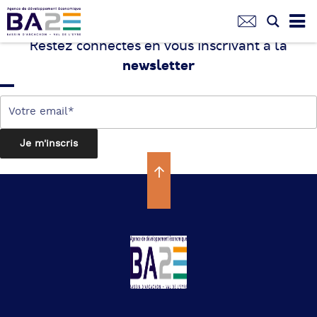
Aller
au
contenu
Restez connectés en vous inscrivant à la
principal
newsletter