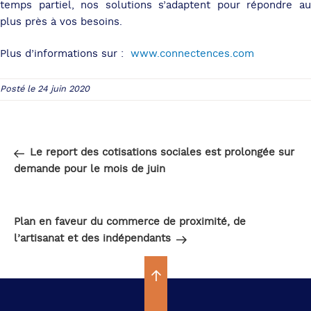
temps partiel, nos solutions s’adaptent pour répondre au
plus près à vos besoins.
Plus d’informations sur :
www.connectences.com
Posté le 24 juin 2020
Navigation
Article
PRÉCÉDENT
de
précédent
Le report des cotisations sociales est prolongée sur
l’article
demande pour le mois de juin
Article
SUIVANT
suivant
Plan en faveur du commerce de proximité, de
l’artisanat et des indépendants