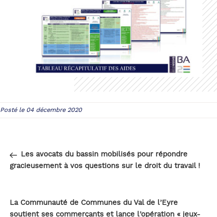
Posté le 04 décembre 2020
Navigation
Article
PRÉCÉDENT
de
précédent
Les avocats du bassin mobilisés pour répondre
l’article
gracieusement à vos questions sur le droit du travail !
Article
SUIVANT
suivant
La Communauté de Communes du Val de l’Eyre
soutient ses commerçants et lance l’opération « jeux-