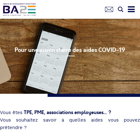
Aller
au
contenu
principal
Pour une vision claire des aides COVID-19
TPE, PME, associations employeuses… ?
Vous êtes
Vous souhaitez savoir à quelles aides vous pouvez
prétendre ?