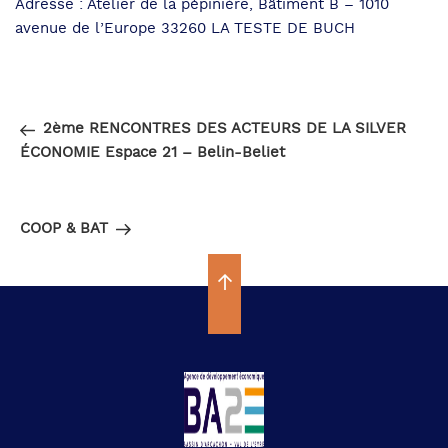
Adresse : Atelier de la pépinière, Bâtiment B – 1010
avenue de l’Europe 33260 LA TESTE DE BUCH
Navigation
Article
PRÉCÉDENT
de
précédent
2ème RENCONTRES DES ACTEURS DE LA SILVER
l’article
ÉCONOMIE Espace 21 – Belin-Beliet
Article
SUIVANT
suivant
COOP & BAT