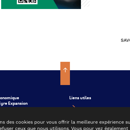
SAV
conomique
Liens utiles
’Eyre Expansion
COBAN
COBAS
ns des cookies pour vous offrir la meilleure expérience su
CDC Val de l’Eyre
fuser ceux que nous utilisons. Vous pour vez également e