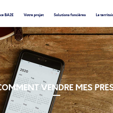
nce BA2E
Votre projet
Solutions foncières
Le territoi
“COMMENT VENDRE MES PRE