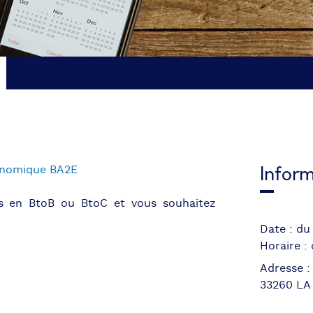
Inform
onomique BA2E
es en BtoB ou BtoC et vous
souhaitez
Date : du
Horaire :
Adresse :
33260 LA