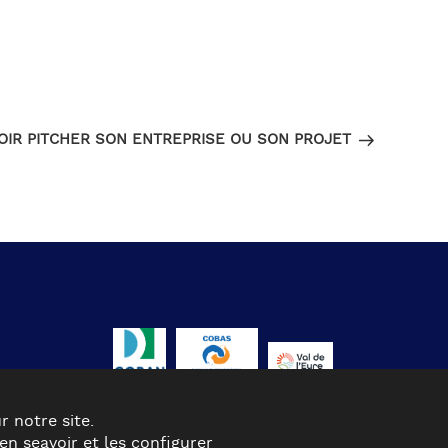
Article
SUIVANT
suivant
OIR PITCHER SON ENTREPRISE OU SON PROJET
r notre site.
n seavoir et les configurer