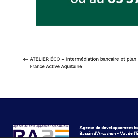
Navigation
Article
PRÉCÉDENT
de
précédent
ATELIER ÉCO – Intermédiation bancaire et plan
France Active Aquitaine
l’article
Agence de développement E
Bassin d’Arcachon - Val de l