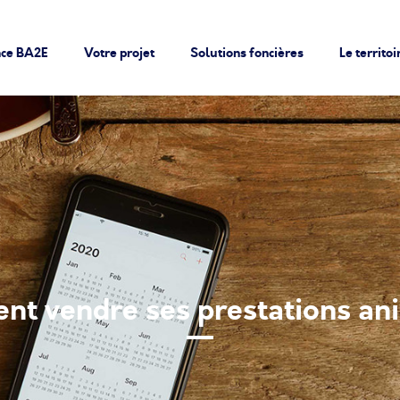
nce BA2E
Votre projet
Solutions foncières
Le territoi
t vendre ses prestations an