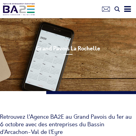
Aller
au
contenu
principal
Grand Pavois La Rochelle
Retrouvez l’Agence BA2E au Grand Pavois du 1er au
6 octobre avec des entreprises du Bassin
d’Arcachon-Val de l’Eyre