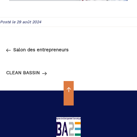
Posté le 29 août 2024
Navigation
Article
PRÉCÉDENT
de
précédent
Salon des entrepreneurs
l’article
Article
SUIVANT
suivant
CLEAN BASSIN