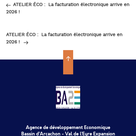
de
précédent
ATELIER ÉCO : La facturation électronique arrive en
l’article
2026 !
Article
SUIVANT
suivant
ATELIER ÉCO : La facturation électronique arrive en
2026 !
Agence de développement Economique
Bassin d’Arcachon - Val de l’Eyre Expansion