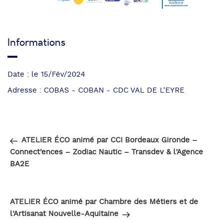
Informations
Date : le 15/Fév/2024
Adresse : COBAS - COBAN - CDC VAL DE L'EYRE
Navigation
Article
PRÉCÉDENT
de
précédent
ATELIER ÉCO animé par CCI Bordeaux Gironde –
l’article
Connect’ences – Zodiac Nautic – Transdev & l’Agence
BA2E
Article
SUIVANT
suivant
ATELIER ÉCO animé par Chambre des Métiers et de
l’Artisanat Nouvelle-Aquitaine