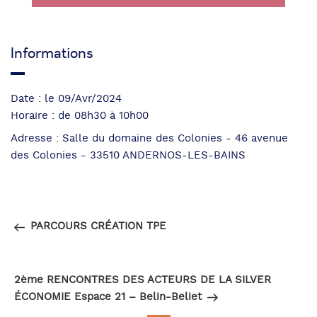
Informations
Date : le 09/Avr/2024
Horaire : de 08h30 à 10h00
Adresse : Salle du domaine des Colonies - 46 avenue
des Colonies - 33510 ANDERNOS-LES-BAINS
Navigation
Article
PRÉCÉDENT
de
précédent
PARCOURS CRÉATION TPE
l’article
Article
SUIVANT
suivant
2ème RENCONTRES DES ACTEURS DE LA SILVER
ÉCONOMIE Espace 21 – Belin-Beliet