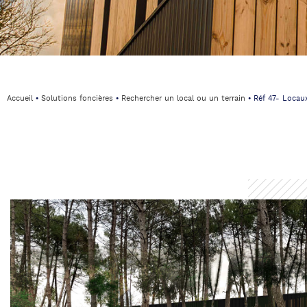
Accueil
⦁
Solutions foncières
⦁
Rechercher un local ou un terrain
⦁
Réf 47- Locau