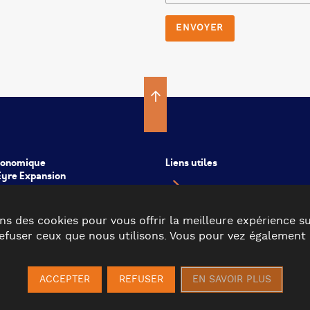
conomique
Liens utiles
’Eyre Expansion
COBAN
COBAS
ns des cookies pour vous offrir la meilleure expérience su
CDC Val de l’Eyre
fuser ceux que nous utilisons. Vous pour vez également e
ACCEPTER
REFUSER
EN SAVOIR PLUS
ALES
POLITIQUE DE CONFIDENTIALITÉ
POLITIQUE DE COO