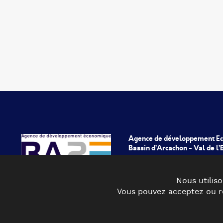
Agence de développement E
Bassin d’Arcachon - Val de l
1010 avenue de l’Europe
33260 La Teste de Buch
Nous utiliso
05 57 15 22 66
Vous pouvez acceptez ou re
contact@ba2e.com