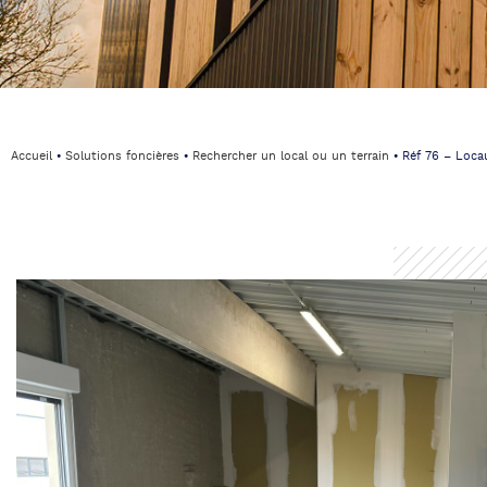
Accueil
⦁
Solutions foncières
⦁
Rechercher un local ou un terrain
⦁
Réf 76 – Loca