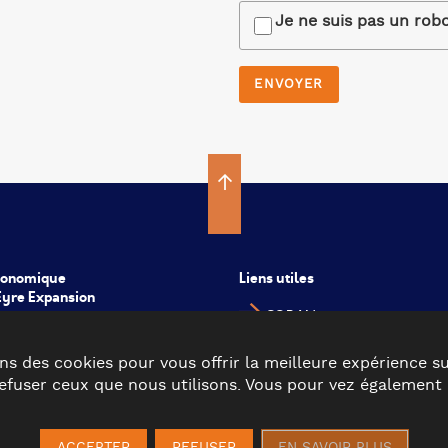
Je ne suis pas un rob
conomique
Liens utiles
’Eyre Expansion
COBAN
COBAS
ns des cookies pour vous offrir la meilleure expérience su
CDC Val de l’Eyre
fuser ceux que nous utilisons. Vous pour vez également e