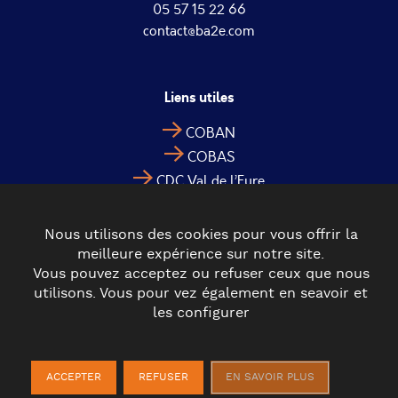
05 57 15 22 66
contact@ba2e.com
Liens utiles
COBAN
COBAS
CDC Val de l’Eyre
Nous utilisons des cookies pour vous offrir la
meilleure expérience sur notre site.
Vous pouvez acceptez ou refuser ceux que nous
utilisons. Vous pour vez également en seavoir et
les configurer
© 2022 BA2E - TOUS DROITS RÉSERVÉS
MENTIONS
LÉGALES
POLITIQUE DE CONFIDENTIALITÉ
POLITIQUE DE
ACCEPTER
REFUSER
EN SAVOIR PLUS
COOKIES
PLAN DU SITE
CONTACT