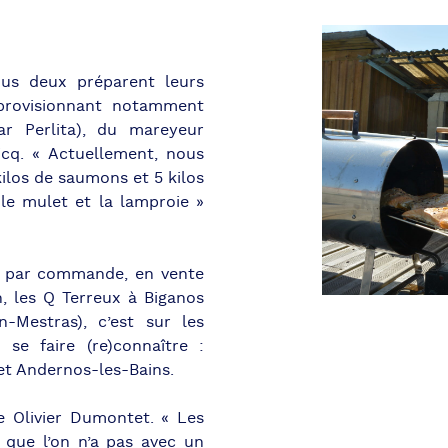
us deux préparent leurs
pprovisionnant notamment
ar Perlita), du mareyeur
icq. « Actuellement, nous
kilos de saumons et 5 kilos
 le mulet et la lamproie »
es par commande, en vente
, les Q Terreux à Biganos
n-Mestras), c’est sur les
e faire (re)connaître :
et Andernos-les-Bains.
ve Olivier Dumontet. « Les
que l’on n’a pas avec un