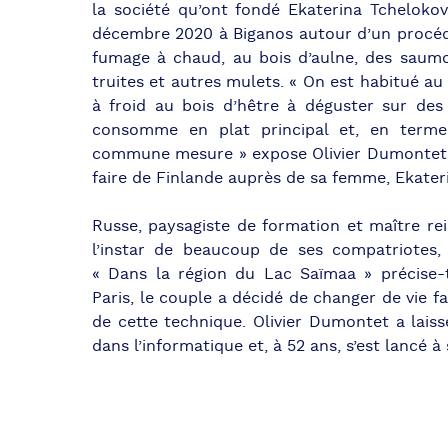
la société qu’ont fondé Ekaterina Tcheloko
décembre 2020 à Biganos autour d’un procé
fumage à chaud, au bois d’aulne, des saumon
truites et autres mulets. « On est habitué a
à froid au bois d’hêtre à déguster sur des 
consomme en plat principal et, en termes
commune mesure » expose Olivier Dumontet q
faire de Finlande auprès de sa femme, Ekater
Russe, paysagiste de formation et maître reik
l’instar de beaucoup de ses compatriotes,
« Dans la région du Lac Saïmaa » précise-t
Paris, le couple a décidé de changer de vie fa
de cette technique. Olivier Dumontet a laissé
dans l’informatique et, à 52 ans, s’est lancé 