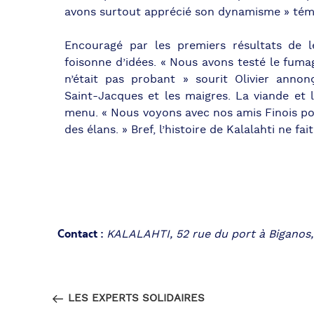
avons surtout apprécié son dynamisme » témo
Encouragé par les premiers résultats de l
foisonne d’idées. « Nous avons testé le fuma
n’était pas probant » sourit Olivier anno
Saint-Jacques et les maigres. La viande et 
menu. « Nous voyons avec nos amis Finois po
des élans. » Bref, l’histoire de Kalalahti ne fa
Contact :
KALALAHTI, 52 rue du port à Biganos,
Navigation
Article
PRÉCÉDENT
de
précédent
LES EXPERTS SOLIDAIRES