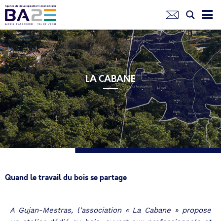
Aller
au
contenu
principal
LA CABANE
Quand le travail du bois se partage
A Gujan-Mestras, l’association « La Cabane » propose