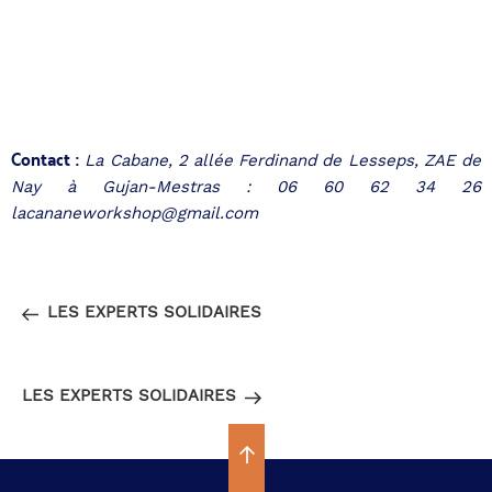
Contact :
La Cabane, 2 allée Ferdinand de Lesseps, ZAE de
Nay à Gujan-Mestras : 06 60 62 34 26
lacananeworkshop@gmail.com
Navigation
Article
PRÉCÉDENT
de
précédent
LES EXPERTS SOLIDAIRES
l’article
Article
SUIVANT
suivant
LES EXPERTS SOLIDAIRES