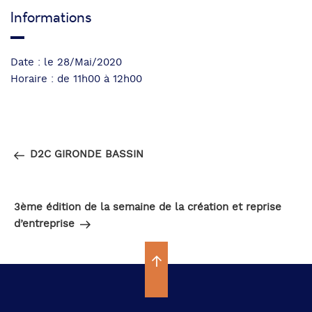
Informations
Date : le 28/Mai/2020
Horaire : de 11h00 à 12h00
Navigation
Article
PRÉCÉDENT
de
précédent
D2C GIRONDE BASSIN
l’article
Article
SUIVANT
suivant
3ème édition de la semaine de la création et reprise
d’entreprise