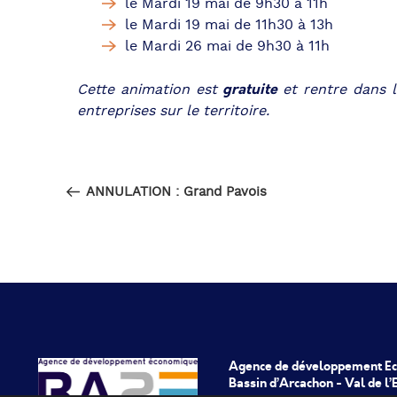
le Mardi 19 mai de 9h30 à 11h
le Mardi 19 mai de 11h30 à 13h
le Mardi 26 mai de 9h30 à 11h
gratuite
Cette animation est
et rentre dans l
entreprises sur le territoire.
Navigation
Article
PRÉCÉDENT
de
précédent
ANNULATION : Grand Pavois
l’article
Agence de développement E
Bassin d’Arcachon - Val de l