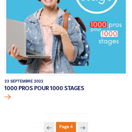
23 SEPTEMBRE 2022
1000 PROS POUR 1000 STAGES
Pagination
Page
Page
Page
4