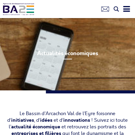
Aller
au
contenu
principal
Actualités économiques
Le Bassin d’Arcachon Val de l’Eyre foisonne
initiatives
idées
innovations
d’
, d’
et d’
! Suivez ici toute
actualité économique
l’
et retrouvez les portraits des
entreprises et filières
qui font le dynamisme et la